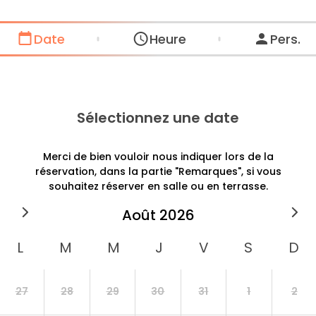
Date
Heure
Pers.
Sélectionnez une date
Merci de bien vouloir nous indiquer lors de la
réservation, dans la partie "Remarques", si vous
souhaitez réserver en salle ou en terrasse.
août
2026
27
28
29
30
31
1
2